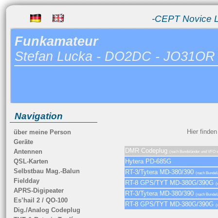
-CEPT Novice 
Funkamateur
Stefan Lucka - DO2DC - JO31OR 
Navigation
Hier finden
über meine Person
Geräte
DMR Codeplug
Antennen
(nach Bundeländer und VFO s
QSL-Karten
Hytera PD-685G
Selbstbau Mag.-Balun
RT-3/Tytera MD-380/390
(nach Bundel
Fieldday
RT-8 GPS/TYT MD-380G/390G
(
APRS-Digipeater
RT-3/Tytera MD-380/390
(nach Bundelä
Es’hail 2 / QO-100
RT-8 GPS/TYT MD-380G/390G
(
Dig./Analog Codeplug